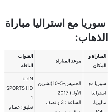
سوريا مع استراليا مباراة
الذهاب:
المباراة و
القنوات
موعد المباراة
المكان
الناقلة
beIN
سوريا مع
الخميس-5-10(تشرين
SPORTS HD
استراليا
الأول) 2017
1
ماليزيا،
الساعة : 3 و نصف
تعليق: عصام
مالاكا
بتوقيت دمشق