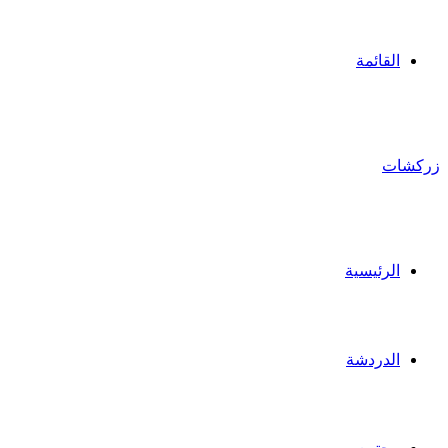
القائمة
زركشات
الرئيسية
الدردشة