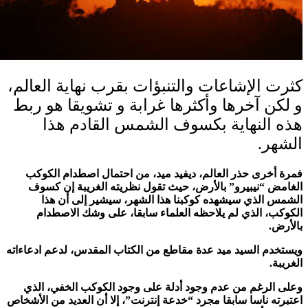
ثرت الإشاعات والتنبؤات بقرب نهاية العالم،
 لكن آخرها وأكثرها غرابة و تشويقا هو ربط
ذه النهاية بكسوف الشمس القادم هذا
لشهر.
مرة أخرى حذر العالم، ديفيد ميد، من احتمال اصطدام الكوكب
لغامض “نيبيرو” بالأرض، حيث تقول نظريته الغريبة إن كسوف
لشمس الذي سيشهده كوكبنا هذا الشهر، سيشير إلى أن هذا
لكوكب، الذي لم يلاحظه العلماء سابقا، على وشك الاصطدام
الأرض.
يستخدم السيد ميد عدة مقاطع من الكتاب المقدس، لدعم ادعاءاته
لغريبة.
على الرغم من عدم وجود أدلة على وجود الكوكب الخفي، الذي
عتبرته ناسا سابقا مجرد “خدعة إنترنت”، إلا أن العديد من الأشخاص