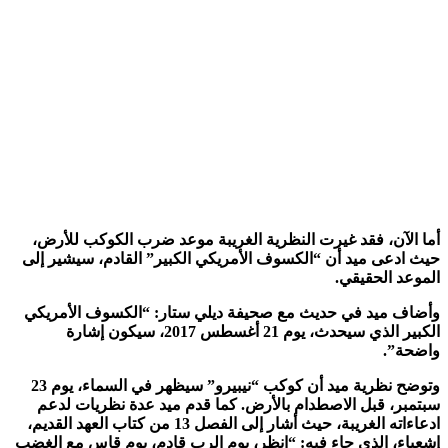
ما الآن، فقد غيرت النظرية الغريبة موعد ضرب الكوكب للأرض،
يث ادعى ميد أن “الكسوف الأمريكي الكبير” القادم، سيشير إلى
لموعد الحقيقي.
أضاف ميد في حديث مع صحيفة ديلي ستار: “الكسوف الأمريكي
الكبير الذي سيحدث، يوم 21 أغسطس 2017، سيكون إشارة
اضحة”.
وتوضح نظرية ميد أن كوكب “نيبيرو” سيظهر في السماء، يوم 23
بتمبر، قبل الاصطدام بالأرض. كما قدم ميد عدة نظريات لدعم
ادعاءاته الغريبة، حيث أشار إلى الفصل 13 من كتاب العهد القديم،
شعياء، الذي جاء فيه: “انظر، يوم الرب قادم، يوم قاس مع الغضب