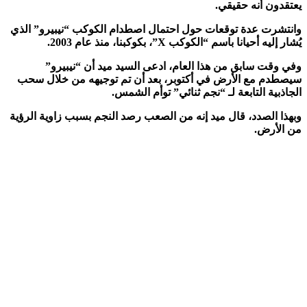
عتقدون أنه حقيقي.
انتشرت عدة توقعات حول احتمال اصطدام الكوكب “نيبيرو” الذي
شار إليه أحيانا باسم “الكوكب X”، بكوكبنا، منذ عام 2003.
في وقت سابق من هذا العام، ادعى السيد ميد أن “نيبيرو”
يصطدم مع الأرض في أكتوبر، بعد أن تم توجيهه من خلال سحب
لجاذبية التابعة لـ “نجم ثنائي” توأم الشمس.
بهذا الصدد، قال ميد إنه من الصعب رصد النجم بسبب زاوية الرؤية
ن الأرض.