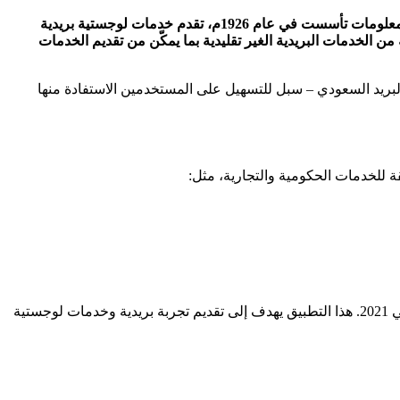
تحميل تطبيق البريد الإلكتروني السعودي سبل الخاص بمؤسسة سبل السعودية وهي مؤسسة حكومية من قطاعات وزارة الاتصالات وتقنية المعلومات تأسست في عام 1926م، تقدم خدمات لوجستية بريدية
الخدمات البریدیة الغير تقليدية بما یمكّن من تقديم الخدمات
البريد السعودي – سبل للتسهيل على المستخدمين الاستفادة منها
تطبيق البريد الإلكتروني السعودي “سبل” هو التطبيق الرسمي لمؤسسة البريد السعودي، والتي تعرف الآن باسم “سبل” بعد إعادة التسمية في 2021. هذا التطبيق يهدف إلى تقديم تجربة بريدية وخدمات لوجستية