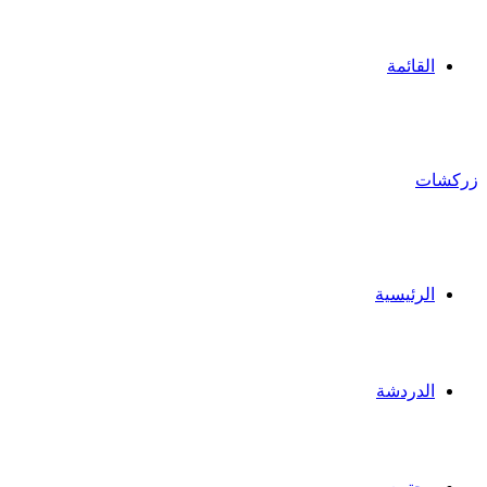
القائمة
زركشات
الرئيسية
الدردشة