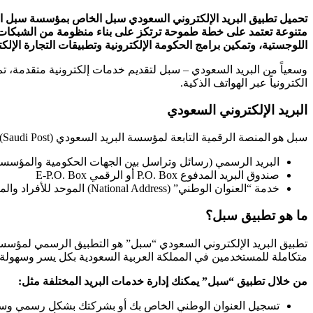
متنوعة تعتمد على خطة طموحة ترتكز على بناء منظومة من الشبكات الم
اللوجستية، وتمكين برامج الحكومة الإلكترونية وتطبيقات التجارة الإلكت
وسعياً من البريد السعودي – سبل لتقديم خدمات إلكترونية متقدمة، ت
الكترونياً عبر الهواتف الذكية.
البريد الإلكتروني السعودي
سبل هو المنصة الرقمية التابعة لمؤسسة البريد السعودي (Saudi Post)، ومهمتها الأساسية تقديم خدمات البريد واللوجستية والمعنونة والمرافقة للخدمات الحكومية والتجارية، مثل:
البريد الرسمي (رسائل وتراسل بين الجهات الحكومية والمؤسس
صندوق البريد المدفوع P.O. Box أو الرقمي E‑P.O. Box
خدمة “العنوان الوطني” (National Address) الموحد للأفراد والمؤسسات
ما هو تطبيق سبل؟
متكاملة للمستخدمين في المملكة العربية السعودية بكل يسر وسهولة.
من خلال تطبيق “سبل” يمكنك إدارة خدمات البريد المختلفة مثل:
تسجيل العنوان الوطني الخاص بك أو بشركتك بشكل رسمي وس