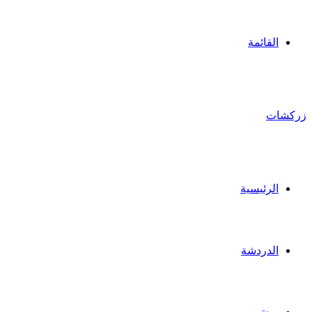
القائمة
زركشات
الرئيسية
الدردشة