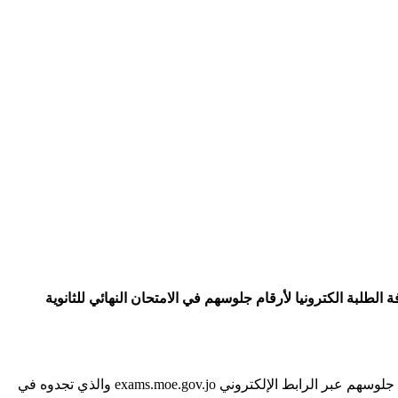
الطلبة الكترونيا لأرقام جلوسهم في الامتحان النهائي للثانوية
دعت وزارة التربية والتعليم اليوم الخميس، طلبة الصف الثاني عشر المسجلين لامتحان شهادة الدراسة الثانوية العامة إلى الاطلاع على أرقام جلوسهم عبر الرابط الإلكتروني exams.moe.gov.jo والذي تجدوه في