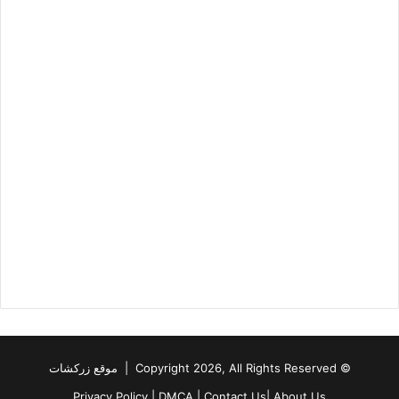
© Copyright 2026, All Rights Reserved | موقع زركشات
Privacy Policy
|
DMCA
|
Contact Us
|
About Us