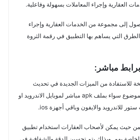
 العقارية وإجراء المعاملات بسهولة وفاعلية.
ل إلى مجموعة من الخدمات العقارية وإجراء
الطرق التي يساهم بها التطبيق في رقمة الثروة
رابط مباشر:
خة للاستفادة من الميزات الجديدة في تحديث
تطبيق raqmen وذلك عبر الروابط أسفل الموضوع سواء بملف apk مباشر لموبايل الاندرويد او
تور للاندرويد والايفون وباقي أجهزة ios.
من حيث يمكن لأصحاب العقارات استخدام تطبيق
خاصة بهم. وبذلك يتم تحسين الدقة والشفافية في