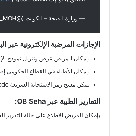
— وزارة الصحة – الكويت (@KUWAIT_MOH)
الإجازات المرضية الإلكترونية عبر الب
بإمكان المريض عرض وتنزيل نموذج الإج
بإمكان الأطباء في القطاع الحكومي إصد
يمكن مسح رمز الاستجابة السريعة QR code على الوثيقة للتحقق من صحتها.
التقارير الطبية عبر Q8 Seha‏:
بإمكان المريض الاطلاع على حالة التقرير ا