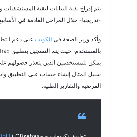
يتم إدراج بقية البيانات لبقية المستشفيات و
-تدريجيا- خلال المراحل القادمة في الأسابيع 
وأكد وزير الصحة في
الكويت
على دعم التطبي
بالمستخدم، حيث يتم التسجيل بتطبيق «Q8seha» عبر المصادقة من خلال
سبيل المثال إنشاء حساب على التطبيق واست
المرضية والتقارير الطبية.
تطبيق (كيو-إت صحةQ8seha )
YinU