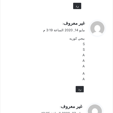
رد
ي
غير معروف
:
ق
مايو 14, 2020 الساعة 3:19 م
و
ببجي كوريه
ل
S
S
A
A
A
A
A
رد
ي
غير معروف
:
ق