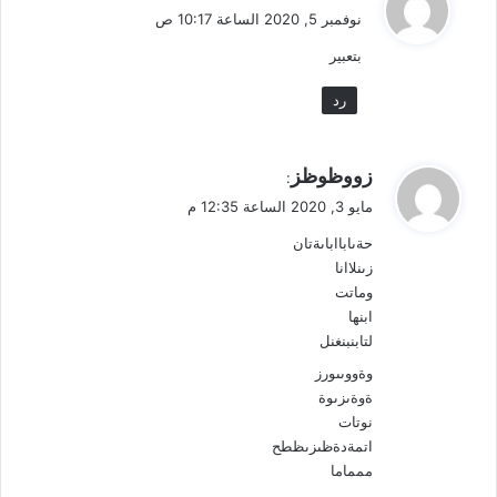
ق
نوفمبر 5, 2020 الساعة 10:17 ص
و
بتعبير
ل
رد
ي
زووظوظز
:
ق
مايو 3, 2020 الساعة 12:35 م
و
حةىابااباىةتان
ل
زىنلاانا
وماتت
ابنها
لتابنبنغنل
وةووىىورز
ةوةىزىوة
نوتات
اتمةدةظىزىظطح
ممماما