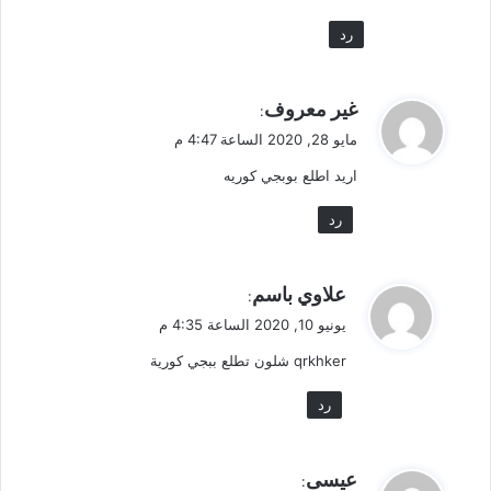
رد
ي
غير معروف
:
ق
مايو 28, 2020 الساعة 4:47 م
و
اريد اطلع بوبجي كوريه
ل
رد
ي
علاوي باسم
:
ق
يونيو 10, 2020 الساعة 4:35 م
و
qrkhker شلون تطلع ببجي كورية
ل
رد
ي
عيسى
: