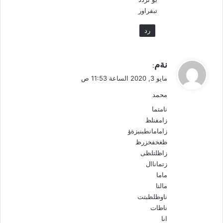
تبفراور
رد
ي
نةم
:
ق
مايو 3, 2020 الساعة 11:53 ص
و
محمد
ل
نامتما
زامفنلظ
زامامانطبنبزةؤ
ظغخفخزرظ
زاظلتلظى
زتماناال
ماما
مالنا
ناوظلظبتت
ناظات
انا