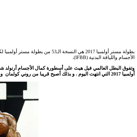
الأجسام واللياقة البدنية (IFBB).
وتفوق البطل العالمي فيل هيث على أسطورة كمال الأجسام أرنولد شو
أولمبيا 2017 التي انتهت اليوم . و بذلك أصبح قريبا من روني كولمان و لي هاني اللذان يمتلك كل منهما ثمانية ألقاب .