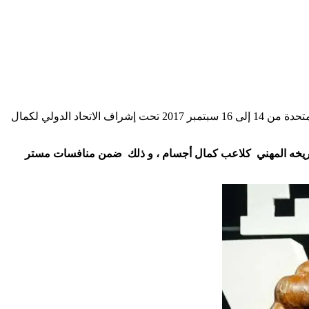
بطولة مستر أولمبيا 2017 هي النسخة الـ53 من بطولة مستر أولمبيا لكمال الأجسام للمحترفين، وأقيمت في مدينة لوس أنجلوس بالولايات المتحدة من 14 إلى 16 سبتمبر 2017 تحت إشراف الاتحاد الدولي لكمال
بتاريخه المهني كلاعب كمال أجسام ، و ذلك ضمن منافسات مستر