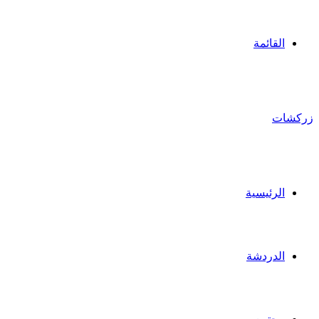
القائمة
زركشات
الرئيسية
الدردشة