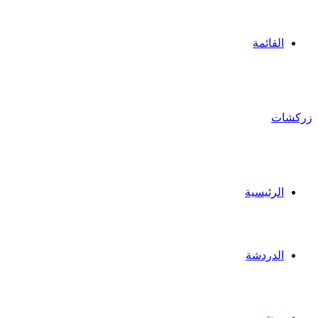
القائمة
زركشات
الرئيسية
الدردشة