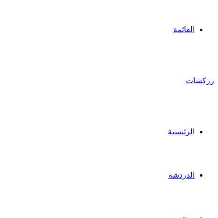
القائمة
زركشات
الرئيسية
الدردشة