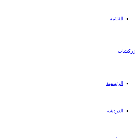
القائمة
زركشات
الرئيسية
الدردشة