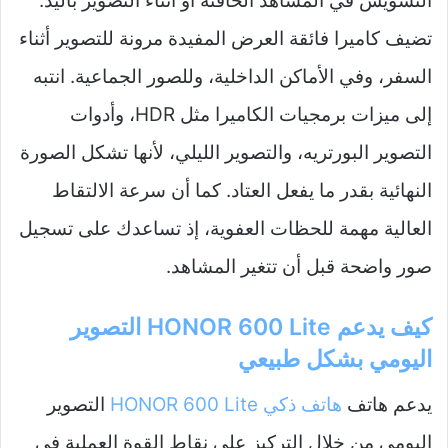
التشويش في المشاهد الخافتة أو أثناء التصوير باليد.
تضيف كاميرا فائقة العرض المفيدة مرونة للتصوير أثناء
السفر، وفي الأماكن الداخلية، وللصور الجماعية. انتبه
إلى ميزات برمجيات الكاميرا مثل HDR، وأدوات
التصوير البورتريه، والتصوير الليلي، لأنها تشكل الصورة
النهائية بقدر ما يفعل العتاد. كما أن سرعة الالتقاط
العالية مهمة للحظات العفوية، إذ تساعدك على تسجيل
صور واضحة قبل أن تتغير المشاهد.
كيف يدعم HONOR 600 Lite التصوير
اليومي بشكل طبيعي
يدعم هاتف
هاتف ذكي HONOR 600 Lite
التصوير
اليومي من خلال التركيز على نقاط القوة العملية في