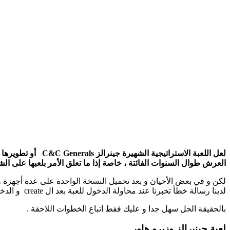
لعل اللعبة الاستراتيجية الشهيرة جينرالز C&C Generals أو تطويرها زيرو أور Zero Hour ، قد اصبحت اليوم
العرش طوال السنوات الفائتة ، خاصة إذا ما تعلق الأمر بلعبها على الش
لدينا رسالة خطأ تخبرنا عند محاولة الدخول للعبة بعد ال create و الدخول الى Multiplayer ، ان الرقم السري موجود مسبقا ، او “serial key already in use”.فما حل هذه المشكلة .
بالحقيقة الحل سهل جدا و عليك فقط اتباع الخطوات اللاحقة .
لعبة جينيرالز وزيرو هاور