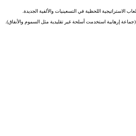
ور حول صراع عالمي بين ثلاث فصائل رئيسية: أمريكا (قوات تقليدية متقدمة)، الصين (تركيز على القوة الجماعية والدبابات الثقيلة)، وGLA (جماعة إرهابية استخدمت أسلحة غير تقليدية مثل السموم والأنفاق).