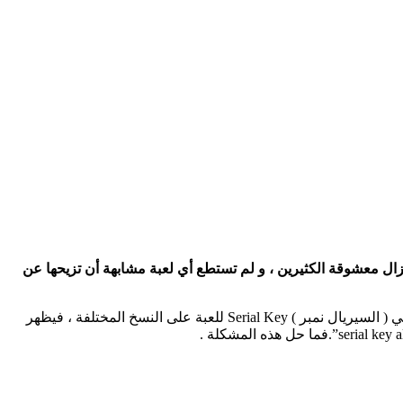
زال معشوقة الكثيرين ، و لم تستطع أي لعبة مشابهة أن تزيحها عن
لكن و في بعض الأحيان و بعد تحميل النسخة الواحدة على عدة أجهزة و ربطها على الشبكة LAN ، قد تصادفنا مشكلة بتشابه الرقم التسلسلي ( السيريال نمبر ) Serial Key للعبة على النسخ المختلفة ، فيظهر