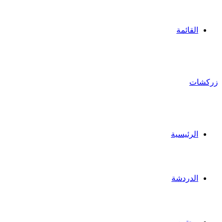
القائمة
زركشات
الرئيسية
الدردشة