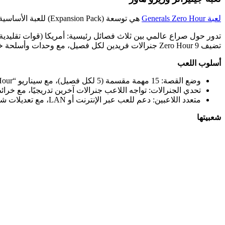
لعبة Generals Zero Hour
هي توسعة (Expansion Pack) للعبة الأساسية Command & Conquer: Generals، من إنتاج EA Games، وتُعد من أبرز ألعاب الاستراتيجية اللحظية في التسعينيات والألفية الجديدة.
تضيف Zero Hour 9 جنرالات فريدين لكل فصيل، مع وحدات وأسلحة خاصة مثل الـParticle Cannon أو الـ SCUD Launcher.
أسلوب اللعب
وضع القصة: 15 مهمة مقسمة (5 لكل فصيل)، مع سيناريو “Zero Hour” يركز على حرب عالمية بعد هجوم GLA مفاجئ.
تحدي الجنرالات: تواجه اللاعب جنرالات آخرين تدريجيًا، مع خر
متعدد اللاعبين: دعم للعب عبر الإنترنت أو LAN، مع تعديلات شهيرة (Mods) مثل Rise of the Reds.
شعبيتها