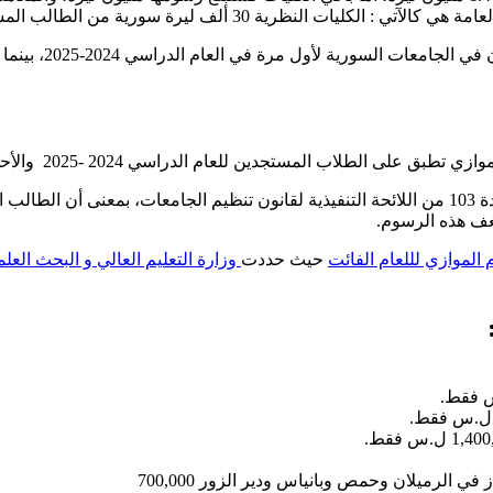
لمستجد والكليات التطبيقية 50 ألف ليرة سورية من الطالب المستجد .
وتنطبق هذه الرسوم
دراسي 2024 -2025 والأحدث فقط والطلاب القدامى فيستمرون على الرسوم المسجلين عليها.
وأوضحت الوزارة أن الطلاب الذين استنفدوا سيقبلون على أحكام المادة 103 من اللائحة التنفيذية لقانو
عف هذه الرسوم.
الموازي لللعام الفائت
حيث حددت
وزارة التعليم العالي و البحث العل
ي الرميلان وحمص وبانياس ودير الزور 700,000