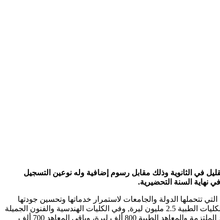
 بحاجة لعلامات أقل بقليل في الثانوية وذلك مقابل رسوم إضافية وله نوعين التسجيل
ي نهاية السنة التحضيرية.
التي تتحملها الدولة والجامعات لاستمرار خدماتها وتحسين جودتها
بحسب الوزارة، قامت بزيادة رسوم التسجيل في التعليم الموازي للمستجدين في مفاضلة القبول الجامعي، بحيث تصبح رسوم التسجيل في الكليات الطبية 2.5 مليون ليرة, وفي الكليات الهندسية والفنون الجميلة
1.8 مليون ليرة، وفي كليات الزراعة والعلوم الصحية والطب البيطري 1.4 مليون ليرة، أما باقي الكليات فستبلغ رسومها مليون ليرة، والمعاهد الملتزمة والمعاهد الطبية 800 ألف ليرة، وباقي المعاهد 700 ألف