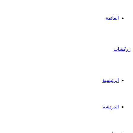
القائمة
زركشات
الرئيسية
الدردشة