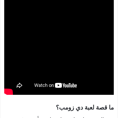
ما قصة لعبة دي زومب؟