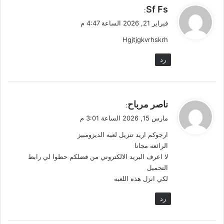
ي
Sf Fs
:
ق
فبراير 21, 2026 الساعة 4:47 م
و
Hgjtjgkvrhskrh
ل
رد
ي
ناصر مرباح
:
ق
مارس 15, 2026 الساعة 3:01 م
و
ارجوكم اريد تنزيل لعبه الديزومبيز
ل
الرائعه مجانا
لا اعرف البريد الالكتروني من فضلكم حطوا لي رابط
التحميل
لكي انزل هذه اللعبه
رد