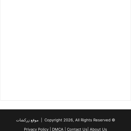
© Copyright 2026, All Rights Reserved | موقع زركشات
Privacy Policy
|
DMCA
|
Contact Us
|
About Us