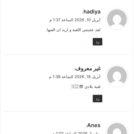
ي
hadiya
:
ق
أبريل 10, 2026 الساعة 1:37 م
و
لقد عجبتني اللعبة و اريد ان العبها.
ل
رد
ي
غير معروف
:
ق
أبريل 18, 2026 الساعة 1:38 م
و
لعبة بلادي 😎🇩🇿
ل
رد
ي
Anes
:
ق
يوليو 1, 2026 الساعة 1:02 م