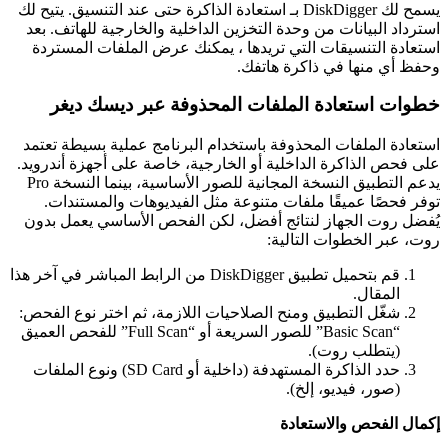
يسمح لك DiskDigger بـ استعادة الذاكرة حتى عند التنسيق. يتيح لك
استرداد البيانات من وحدة التخزين الداخلية والخارجية للهاتف. بعد
استعادة التنسيقات التي تريدها ، يمكنك عرض الملفات المستردة
وحفظ أي منها في ذاكرة هاتفك.
خطوات استعادة الملفات المحذوفة عبر ديسك ديغر
استعادة الملفات المحذوفة باستخدام البرنامج عملية بسيطة تعتمد
على فحص الذاكرة الداخلية أو الخارجية، خاصة على أجهزة أندرويد.
يدعم التطبيق النسخة المجانية للصور الأساسية، بينما النسخة Pro
توفر فحصًا عميقًا ملفات متنوعة مثل الفيديوهات والمستندات.
يُفضل روت الجهاز لنتائج أفضل، لكن الفحص الأساسي يعمل بدون
روت، عبر الخطوات التالية:
قم بتحميل تطبيق DiskDigger من الرابط المباشر في آخر هذا
المقال.
شغّل التطبيق ومنح الصلاحيات اللازمة، ثم اختر نوع الفحص:
“Basic Scan” للصور السريعة أو “Full Scan” للفحص العميق
(يتطلب روت).​
حدد الذاكرة المستهدفة (داخلية أو SD Card) ونوع الملفات
(صور، فيديو، إلخ).​
إكمال الفحص والاستعادة