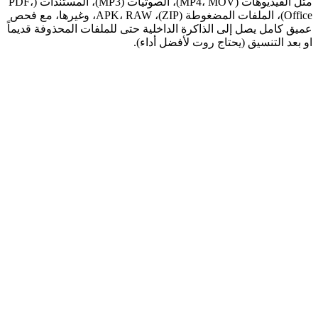
مثل الفيديوهات (MP4، MOV)، الصوتيات (MP3)، المستندات (PDF،
Office)، الملفات المضغوطة (ZIP)، APK، RAW، وغيرها، مع فحص
عميق كامل يصل إلى الذاكرة الداخلية حتى للملفات المحذوفة قديماً
او بعد التنسيق (يحتاج روت لأفضل أداء).​