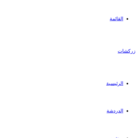
القائمة
زركشات
الرئيسية
الدردشة