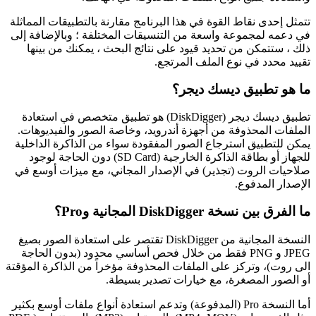
تتمثل إحدى نقاط القوة في هذا البرنامج مقارنة بالتطبيقات المماثلة
في دعمه لمجموعة واسعة من التنسيقات المختلفة ؛ وبالإضافة إلى
ذلك ، ستتمكن من تحديد قيود على نتائج البحث ، يمكنك من بينها
تقييد محدد في نوع الملف المرتجع.
ما هو تطبيق ديسك ديجر؟
تطبيق ديسك ديجر (DiskDigger) هو تطبيق متخصص في استعادة
الملفات المحذوفة من أجهزة أندرويد، وخاصة الصور والفيديوهات.
يمكن للتطبيق استرجاع الصور المفقودة سواء من الذاكرة الداخلية
للجهاز أو بطاقة الذاكرة الخارجية (SD Card) دون الحاجة لوجود
صلاحيات الروت (تجذير) في الإصدار المجاني، مع ميزات أوسع في
الإصدار المدفوع.
ما الفرق بين نسخة DiskDigger المجانية وPro؟
النسخة المجانية من DiskDigger تقتصر على استعادة الصور بصيغ
JPEG و PNG فقط من خلال فحص أساسي محدود (بدون الحاجة
الى روت)، وتركز على الملفات المحذوفة مؤخراً من الذاكرة المؤقتة
أو الصور المصغرة، مع خيارات تصدير بسيطة.​
أما النسخة Pro (المدفوعة) وتدعم استعادة أنواع ملفات أوسع بكثير