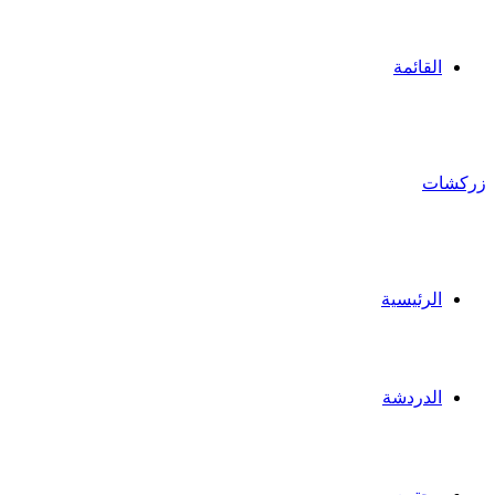
القائمة
زركشات
الرئيسية
الدردشة