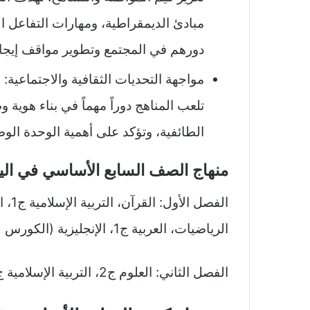
مبادئ الديمقراطية، ومهارات التفاعل ال
دورهم في المجتمع وتطوير مواقف إيجاب
مواجهة التحديات الثقافية والاجتماعية:
تلعب المناهج دوراً مهماً في بناء هوية و
الطائفية، وتؤكد على أهمية الوحدة الوط
منهاج الصف السابع الأساسي في ال
الرياضيات، العربية ج1، الإنجليزية (الكورس + الورك بوك + الخط).
الفصل الثاني: العلوم ج2، التربية الإسلامية ج2، العربية ج2، التاريخ ج2.