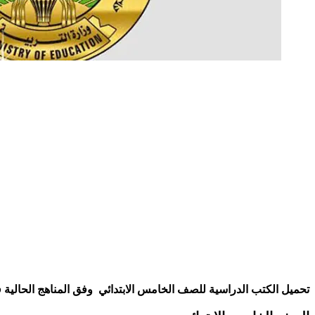
تحميل الكتب الدراسية للصف الخامس الابتدائي وفق المناهج الحالية في العراق بصيغة pdf الخاصة بالكتب الالكترونية لجعل قراءتها سهل