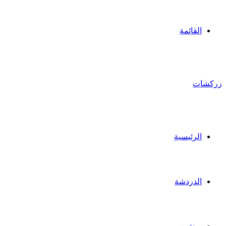
القائمة
زركشات
الرئيسية
الدردشة