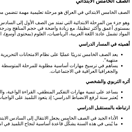
الصف الخامس الابتدائي
الصف الخامس الابتدائي في العراق هو مرحلة تعليمية مهمة تتضمن مجم
وهو جزء من المرحلة الابتدائية التي تمتد من الصف الأول إلى السادس
بمستوى أعمق وأكثر تنظيمًا، مع زيادة واضحة في حجم المناهج ودرجة 
المواد تشمل عادة: اللغة العربية، الرياضيات، العلوم (بمحتوى أوسع)، ا
أهميته في المسار الدراسي
يعد الصف الخامس تدريبًا عمليًا على نظام الامتحانات التحريرية 
منتهية”.
يساهم في ترسيخ مهارات أساسية مطلوبة للمرحلة المتوسطة لاحق
والجغرافيا العراقية في الاجتماعيات.
أثره التربوي والشخصي
يساعد على تنمية مهارات التفكير المنطقي، القراءة الواعية، 
يُعتبر سنة لرفع الانضباط الدراسي؛ إذ يتعود التلميذ على الواجب
ارتباطه بالمستقبل الدراسي
الأداء الجيد في الصف الخامس يجعل الانتقال إلى السادس الاب
ما يُبنى في هذه السنة يشكّل قاعدة أساسية لنجاح التلميذ في ا