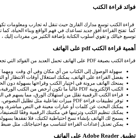
فوائد قراءة الكتب
قراءة الكتب توسع مدارك القارئ حيث تنقل له تجارب ومعلومات تكون
كما تفتح القراءة أفق جديد تساعدك في فهم الواقع وبناء الحياة، كما 
توسيع خيالك و تقوي أسلوب الكتابة بإضافة الكثير من مفردات إليك ، ا
أهمية قراءة الكتب pdf على الهاتف
قراءة الكتب بصيغة PDF على الهاتف تحمل العديد من الفوائد التي تجعلها خيارًا مناسبًا للكثيرين وتتجلى أهميتها فيما يلي:
سهولة الوصول إلى الكتاب من أي مكان وفي أي وقت ومهما 
بفضل القراءة على الهاتف، يمكنك استغلال أوقات الانتظار أو ا
يمنحك الهاتف مرونة في اختيار الكتب وقراءتها بسهولة دون الحا
الكتب الإلكترونية PDF غالباً ما تكون أرخص من الكتب الورقية، وبعضها متاح مجاناً للتحميل من على على الإنترنت.
قراءة الكتب الرقمية تقلل من استهلاك الورق، مما يسهم في الح
توفر تطبيقات قراءة PDF ميزات تفاعلية مثل تظليل النصوص، إضافة التعليقات، وحفظ الإشارات المرجعية، مما يسهل العودة إلى المعلومات المهمة.
يمكنك البحث عن كلمات أو عبارات معينة في النص مباشرة، وهو 
يمكنك تنظيم الكتب وترتيبها في مكتبتك الرقمية وفقًا للتصنيف
يسمح لك الهاتف بإنشاء نسخ احتياطية لكتبك، فلا تفقدها بسهولة
يمكن تعديل إعدادات القراءة لتتناسب مع احتياجاتك، مثل ضبط حج
تطبيق Adobe Reader على الهاتف