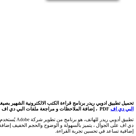
تحميل تطبيق ادوبي ريدر برنامج قراءة الكتب الالكترونية الشهير بصيغة pdf التطبيق الأول لهواتف الأندرويد والآيفون، يمكن باستخ
البي دي اف
PDF ، إضافة الملاحظات و مراجعة ملفات البي دي اف PDF، يعد أدوبي ريدر تطبيق شائع لعرض ملفات PDF بفضل ميزاته المتنوعة التي تلبي احتياجات القراءة والتحرير والمشاركة.
إضافية تساعد في تحسين تجربة القراءة.