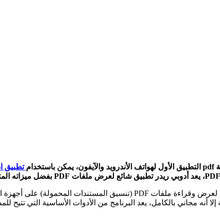
دام
تطبيق اد