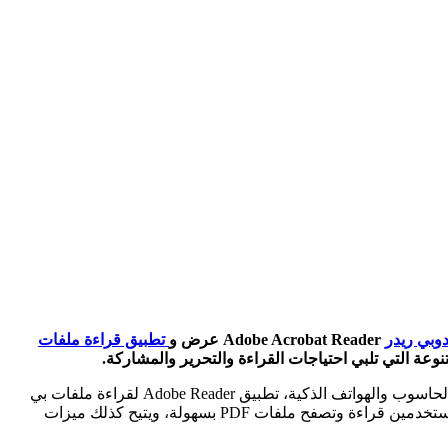
وبي ريدر
Adobe Acrobat Reader عرض و
تطبيق قراءة ملفات
تطبيق أدوبي ريدر للهاتف، هو برنامج من تطوير شركة Adobe يُستخدم لعرض وقراءة ملفات PDF (تنسيق المستندات المحمولة) على أجهزة الحاسوب والهواتف الذكية، تطبيق Adobe Reader لقراءة ملفات بي
دي اف على الجوال ، يتميز بالسهولة و الوضوح والحجم الخفيف إضافة إلا أنه مجاني بالكامل، يعد البرنامج من الأدوات الأساسية التي تتيح للمستخدمين قراءة وتصفح ملفات PDF بسهولة، ويتيح كذلك ميزات