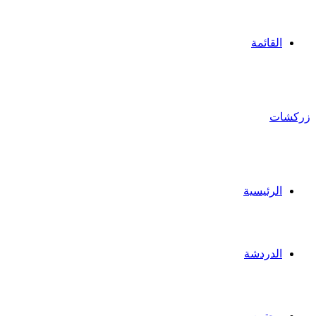
القائمة
زركشات
الرئيسية
الدردشة