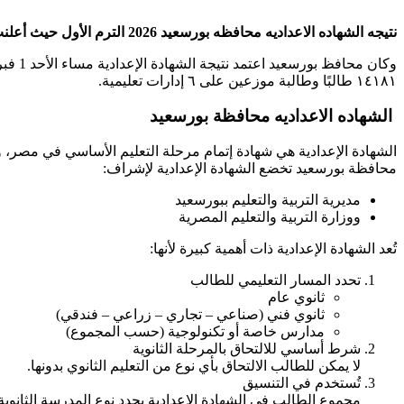
نتيجه الشهاده الاعداديه محافظه بورسعيد 2026 الترم الأول حيث أعلنت وزارة التربية والتعليم عن بدء ظهور نتيجة الثالث الإعدادي في مصر .
وكان 
١٤١٨١ طالبًا وطالبة موزعين على ٦ إدارات تعليمية.
الشهاده الاعداديه محافظة بورسعيد
الشهادة الإعدادية هي شهادة إتمام مرحلة التعليم الأساسي في مصر، ويح
محافظة بورسعيد تخضع الشهادة الإعدادية لإشراف:
مديرية التربية والتعليم ببورسعيد
ووزارة التربية والتعليم المصرية
تُعد الشهادة الإعدادية ذات أهمية كبيرة لأنها:
تحدد المسار التعليمي للطالب
ثانوي عام
ثانوي فني (صناعي – تجاري – زراعي – فندقي)
مدارس خاصة أو تكنولوجية (حسب المجموع)
شرط أساسي للالتحاق بالمرحلة الثانوية
لا يمكن للطالب الالتحاق بأي نوع من التعليم الثانوي بدونها.
تُستخدم في التنسيق
مجموع الطالب في الشهادة الإعدادية يحدد نوع المدرسة الثانوية 