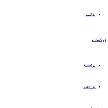
القائمة
زركشات
الرئيسية
الدردشة