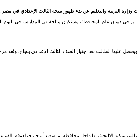
محافظ بورسعيد اعتمد نتيجة الشهادة الإعدادية مساء الأحد 1 فبراير في ديوان عام المحافظة، وستكون مت
صل عليها الطالب بعد اجتياز الصف الثالث الإعدادي بنجاح، وتُعد مرحلة
التي يمكنه الالتحاق بها داخل محافظة بورسعيد أو خارجها (وفق القواعد