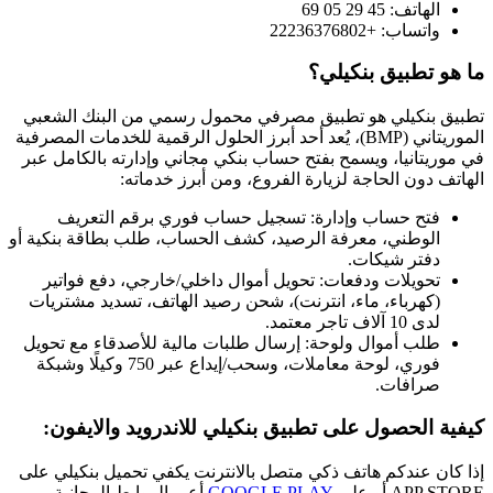
لهاتف: 45 29 05 69
اتساب: +22236376802
 تطبيق بنكيلي؟
بنكيلي هو تطبيق مصرفي محمول رسمي من البنك الشعبي
الموريتاني (BMP)، يُعد أحد أبرز الحلول الرقمية للخدمات المصرفية
يتانيا، ويسمح بفتح حساب بنكي مجاني وإدارته بالكامل عبر
دون الحاجة لزيارة الفروع، ومن أبرز خدماته:
تح حساب وإدارة: تسجيل حساب فوري برقم التعريف
لوطني، معرفة الرصيد، كشف الحساب، طلب بطاقة بنكية أو
فتر شيكات.​
حويلات ودفعات: تحويل أموال داخلي/خارجي، دفع فواتير
كهرباء، ماء، انترنت)، شحن رصيد الهاتف، تسديد مشتريات
ى 10 آلاف تاجر معتمد.​
لب أموال ولوحة: إرسال طلبات مالية للأصدقاء مع تحويل
فوري، لوحة معاملات، وسحب/إيداع عبر 750 وكيلًا وشبكة
رافات.
الحصول على تطبيق بنكيلي للاندرويد والايفون:
ن عندكم هاتف ذكي متصل بالانترنت يكفي تحميل بنكيلي على
A أو على
GOOGLE PLAY
أعبر الروابط المجانية