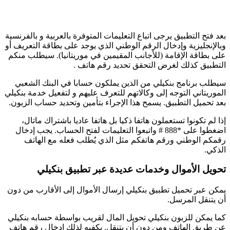
 التطبيق يرجى اتباع التعليمات المتوفرة بالعربية و بالفرنسية
ليزية وإدخال الرقم الوطني الذي يوجد على بطاقة التعريف أو
قة الإقامة (للأجانب المقيمين في موريتانيا). سيطلب منكم
ق كذلك لغرض التحقق تحديد رقم هاتف .
برنامج بنكيلي من الذين يملكون حسابا في البنك الشعبي
اني التوجه إلى وكالاتهم للتعرف عليهم و لتفعيل خدمة بنكيلي
يل التطبيق. يسمح هذا الإجراء بتأمين وتحديد حساب الزبون.
تكونوا تستعملون هاتفا ذكيا بل هاتفا عاديا باشتراك ماتال،
اضغطوا على *888 # واتبعوا التعليمات لفتح الحساب. يجب إدخال
الوطني ورقم هاتفكم مثل الذي يُطلب فعله مع الهاتف
 الأموال وخدمات عديدة عبر تطبيق بنكيلي
بر تحميل تطبيق بنكيلي إرسال الأموال إلى الأقارب من دون
قل المرسل.
كن للزبون بنكيلي تحويل المال لقريب بواسطة حسابه بنكيلي
ق الهاتف ومن دون أن يتنقل. يكفيه لذلك إدخال رقم هاتف