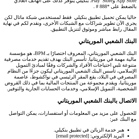
App Store وPlay Store. بنكيلي يتوفر كذلك على الهاتف العادي
ى *888 # .
يمكن تحميل تطبيق بنكيلي فقط لمستخدمي شبكة ماتال لكن
لآن تطوير شراكات مع الشبكات الأخرى، ونقدم لكم في نهاية
رابط مباشر وموثوق لتنزيل التطبيق.
الشعبي الموريتاني
البنك الشعبي الموريتاني، المعروف اختصارًا بـ BPM، هو مؤسسة
مهمة في موريتانيا. تأسس البنك بهدف تقديم خدمات مصرفية
تلبي احتياجات الأفراد والشركات وفقًا لمبادئ التمويل
ي، تأسس البنك الشعبي الموريتاني ليكون جزءًا من النظام
ي في البلاد، يقع المقر الرئيسي في نواكشوط، عاصمة
يا، ويقدم مجموعة من المنتجات المالية بما في ذلك القروض
، التمويل الإسلامي، وخدمات الحسابات الجارية والتوفير.
ل بالبنك الشعبي الموريتاني
 على مزيد من المعلومات أو استفسارات، يمكن التواصل
ك عبر:
بر خدمة الزبائن في تطبيق بنكيلي.
لبريد الإلكتروني: [email protected]