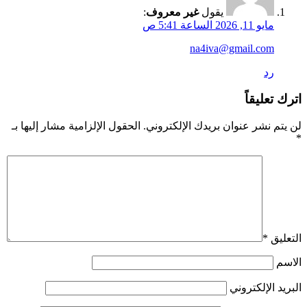
يقول
غير معروف
:
يو 11, 2026 الساعة 5:41 ص
na4iva@gmail.co
د
ليقاً
نشر عنوان بريدك الإلكتروني.
الحقول الإلزامية مشار إليها بـ
ق
*
الإلكتروني