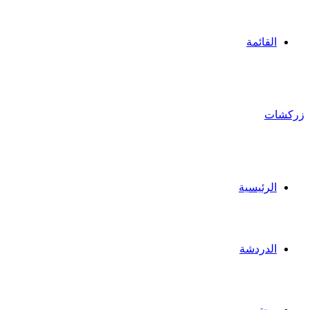
القائمة
زركشات
الرئيسية
الدردشة