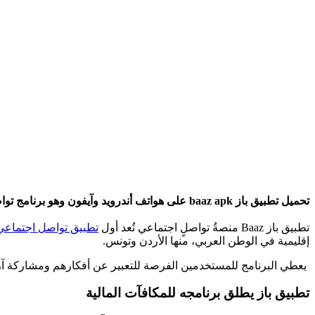
تحميل تطبيق باز baaz apk على هواتف أندرويد وآيفون وهو برنامج تواصل إجتماعي يتيح فرصة لربح 200 دولار شهريا من خلال دعوة الاصدقاء .
تطبيق باز Baaz منصةُ تواصلٍ اجتماعي تُعد أول
تطبيق تواصل اجتماعي
إقليمية في الوطن العربي، منها الأردن وتونس.
يعطي البرنامج للمستخدمين الفرصة للتعبير عن أفكارهم ومشاركة آر
تطبيق باز يطلق برنامجه للمكافآت المالية