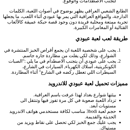
لتجنب الاصطدامات والوقوع.
الطابع الشعبي العراقي يظهر بوضوح في أصوات اللعبة، الكلمات
الدارجة، والمواقع العراقية التي يمر بها عبودي أثناء اللعب، ما يجعلها
تجربة ممتعة ومحلية فريدة دون وجود قصة حبكة عميقة كالألعاب
القتالية أو المغامرات الكبيرة.
طريقة لعب لعبة عبودي
يجب على شخصية اللعبة ان يجمع أقراص الخبز المنتشرة في
الشوارع، وذلك لكي يفلت من مطاردة جاره جاسم.
يجب على عبودي أن يتجنب الاصطدام في ما يلي :”الصبات
الكونكريتية، أسلاك الكهرباء, السيارات في الشارع،
السيطرات اللي تعطل ركضه في الشارع” أثناء المطاردة.
مميزات تحميل لعبة عبودي للاندرويد
بيئتها شوارع بغداد لهذا عرفت باسم العراقية.
تزداد اللعبة صعوبة في كل مرة تفوز فيها وتنتقل الى
مستويات أبعد.
حجم لعبة 3bodi مناسب لكافة مستخدمي هواتف الاندرويد
الحديثة والقديمة.
يجب عليك جمع الخبز لكي تحصل على نقاط ويزيد من
مستواك.