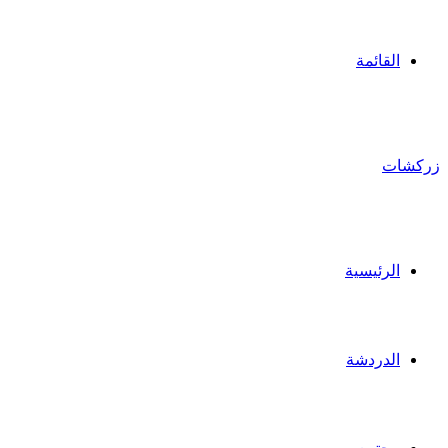
القائمة
زركشات
الرئيسية
الدردشة