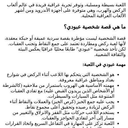
اللعبة بسيطة ومسلية، وتوفر تجربة عراقية فريدة في عالم ألعاب
الركض والهرب، وهي متوفرة على أجهزة الأندرويد ومن أشهر
الألعاب العراقية المحلية.
ما هي قصة شخصية عبودي؟
قصة الشخصية ليست مؤطرة بقصة سردية عميقة أو حبكة معقدة،
لأنها لعبة ركض ومطاردة تعتمد على جمع النقاط وتجنب العقبات.
لكن تأخذ شخصية “عبودي” طابعًا محليًا عراقيًا يعكس البيئة
والثقافة الشعبية.
مهمة عبودي في اللعبة:
هو الشخصية التي يتحكم بها اللاعب أثناء الركض في شوارع
بغداد ومناطق عراقية معروفة.
مهمته الأساسية هي الهروب باستمرار من ملاحقيه (كالشرطة
أو الأشخاص الذين يريدون القبض عليه) مع تفادي العقبات
المتنوعة مثل السيارات والسيطرات.
يجب عليه جمع الخبز (كرص الخبز) والعملات والنقاط أثناء
الركض لزيادة رصيده وتحقيق أعلى مجموع نقاط.
يستخدم اللاعب حركات مثل القفز والانزلاق والتغيير من
مسار إلى آخر لتفادي الحواجز والعقبات.
اللعبة تركز على المهارة في التفاعل السريع واتخاذ القرارات