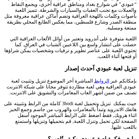
“عبودي” في شوارع بغداد ومناطق عراقية أخرى، ويجمع النقاط
والعملات مع تجنب العقبات والسيارات والشرطة. تتميز اللعبة
بأصوات وكلمات باللهجة العراقية وتضم أماكن عراقية معروفة مثل
منطقة الصدر وشارع فلسطين، مما يعكس الطابع المحلي بطريقة
ممتعة ومسلية.
اللعبة متوفرة على أندرويد وتعتبر من أوائل الألعاب العراقية التي
حصلت على انتشار واسع بين اللاعبين الشباب في العراق. كما
تحتوي اللعبة على عناصر تطوير و ترقيات وشخصيات يمكن شراؤها
أو فتحها أثناء اللعب.
تنزيل لعبة عبودي آحدث إصدار
بإمكانكم عبر
الروابط
المباشرة آخر الموضوع تنزيل وتثبيت لعبة
عبودي العراقية وهي لعبة مطاردة تتوفر مجانا على شبكة الانترنت
تصنف من ضمن اشهر العاب المغامرات والتشويق على الانترنت.
حيث يمكنك تنزيل وتحميل لعبة 3bodi كاملة من الرابط وتثبيته على
هاتفك الاندرويد وتبدأ بالمغامرات والهروب من جاسم وجمع الخبز
اثناء هروبك, فقط اضغط على الرابط المباشر الموجود أسفل
الصفحة لكي تحمل وتنزل اللعبة, قم بتحميلها وتنزيلها واستمتع
باللعب عليها.
ما هي فكرة لعبة عبودي وكيف تُلعب؟