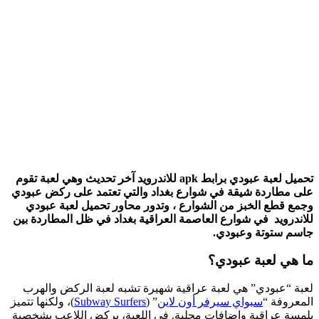
تحميل لعبة عبودي برابط apk للاندرويد آخر تحديث وهي لعبة تقوم
على مطاردة شيقة في شوارع بغداد والتي تعتمد على ركض عبودي
وجمع قطع الخبز من الشوارع ، وتدور محاور تحميل لعبة عبودي
للاندرويد في شوارع العاصمة العراقية بغداد في ظل المطاردة بين
جاسم ستوتة وعبودي.
ما هي لعبة عبودي؟
لعبة “عبودي” هي لعبة عراقية شهيرة تشبه لعبة الركض والهرب
المعروفة “
سبواي سيرفر أون لاين
” (
Subway Surfers
)، ولكنها تتميز
بلمسة عراقية وإضافات محلية. في اللعبة، يركض اللاعب بشخصية