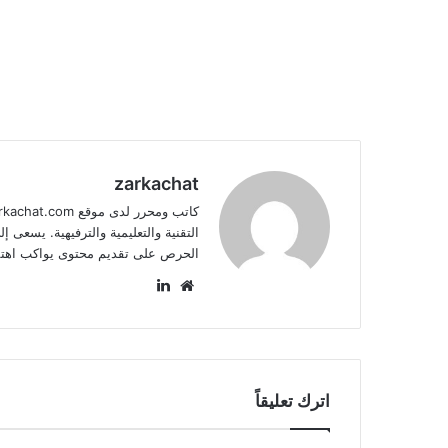
zarkachat
التقنية والتعليمية والترفيهية. يسعى
الحرص على تقديم محتوى يواكب اهتم
موق
لينك
ع
دإن
الوي
ب
اترك تعليقاً