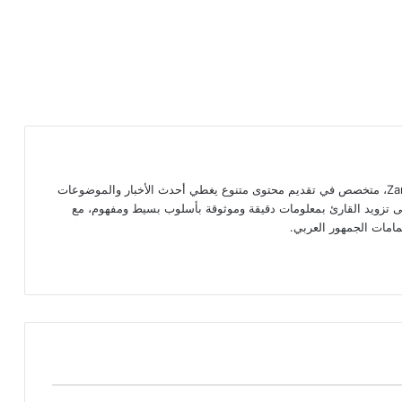
كاتب ومحرر لدى موقع Zarkachat.com، متخصص في تقديم محتوى متنوع يغطي أحدث الأخبار والموضوعات
 إلى تزويد القارئ بمعلومات دقيقة وموثوقة بأسلوب بسيط ومفهوم، مع
امات الجمهور العربي.