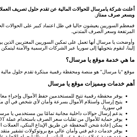
أعلنت شركة يامرسال للحوالات المالية عن تقدم حلول تصريف العملا
وبسعر صرف ممتاز
.
فمعظم السوريين يعيشون حاليا في ظل اعتماد كبير على الحوالات الخ
المرتفعة وسعر الصرف المتدني.
وأوضحت يا مرسال أنها تعمل على تمكين السوريين المغتربين الذين ير
إلينا، لنقوم بتحويلها إلى سوريا عبر الشركات الرسمية والآمنة ليتمكن
ما هي خدمة موقع يا مرسال؟
موقع “يا مرسال” هو منصة ومحفظة رقمية مبتكرة تقدم حلول مالية متك
أهم خدمات ومميزات موقع يا مرسال
يوفر محفظة رقمية تتيح للمستخدمين حفظ الأموال وإجراء معامل
يتيح إرسال واستلام الأموال بسرعة وأمان لأي شخص في أي مك
في سوريا.
يدعم إرسال حوالات داخلية مجانية تمامًا بين مستخدمي يا مرسا
يوفر حماية للأموال من تقلبات سعر الصرف باستخدام عملة USDT الرقمية (تتر).
يمكن إعادة شحن المحفظة عن طريق الإيداع البنكي، العملات 
يوفر خدمات دعم فني وأمان عالي مع بروتوكولات تشفير متقدم
يقدم خدمة عملاء متوفرة عبر الواتس اب والتيليجرام للإجابة ع