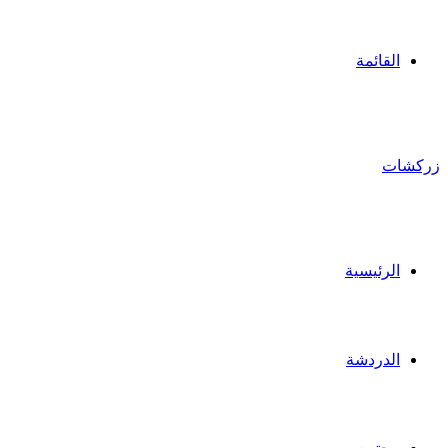
القائمة
زركشات
الرئيسية
الدردشة