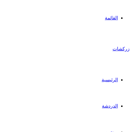
القائمة
زركشات
الرئيسية
الدردشة