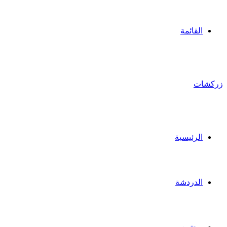
القائمة
زركشات
الرئيسية
الدردشة