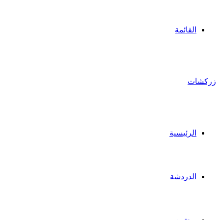
القائمة
زركشات
الرئيسية
الدردشة