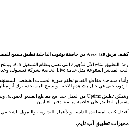
كشف فريق Area 120 من حاضنة يوتيوب الداخلية تطبيق يسمح للمستخدمين مشاهدة الفيديوهات مع الأصدقاء، والذي يحمل اسم uptime.
وهذا التطب
البث المباشر المتنوعة مثل خدمة Live الخاصة بشركة فيسبوك، وخدمة Periscope الخاصة بشركة تويتر.
وأثناء مشاهدة مقاطع الفيديو تطفو صورة الحساب الشخصي للمستخدم 
الردود، حتى في حال مشاهدتها لاحقا، وتسمح للمستخدم ترك أثر متألق
ويتمكن تطبيق Uptime من العمل جيدا مع مقاطع الفيدي
يشتمل التطبيق على خاصية مزامنة دفتر العناوين
أفضل كتب المساعدة الذاتية ، والأعمال التجارية ، والتمويل الشخصي ، والجنس و
مميزات تطبيق آب تايم: