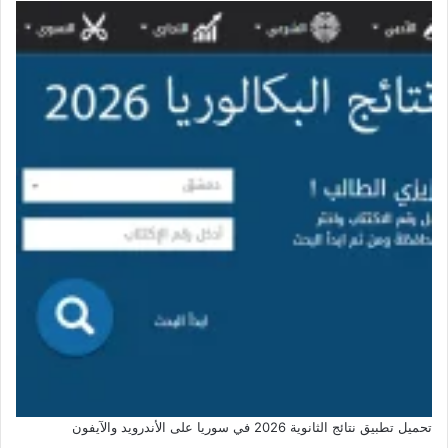
تحميل تطبيق نتائج الثانوية 2026 في سوريا على الأندرويد والآيفون