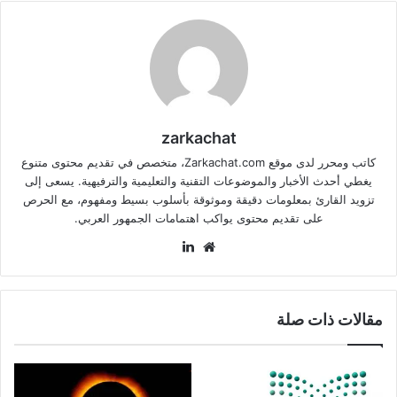
zarkachat
كاتب ومحرر لدى موقع Zarkachat.com، متخصص في تقديم محتوى متنوع
يغطي أحدث الأخبار والموضوعات التقنية والتعليمية والترفيهية. يسعى إلى
تزويد القارئ بمعلومات دقيقة وموثوقة بأسلوب بسيط ومفهوم، مع الحرص
على تقديم محتوى يواكب اهتمامات الجمهور العربي.
موقع
لينكدإن
الويب
مقالات ذات صلة