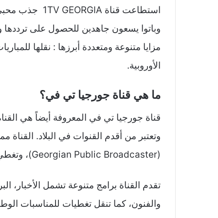
استطاعت قناة IA
وباتوا يسعون جاهدين للحصول على ترددها و
مزايا متنوعة ومتعددة أبرزها : نقلها للمبار
الأوروبية.
ما هي قناة جورجيا تي في؟
قناة جورجيا تي في المعروفة أيضاً هي القناة
وتعتبر من أقدم القنوات في البلاد. القناة مم
(Georgian Public Broadcaster)، وتغطي نسبة كبيرة من السكان الجورجيين بحوالي 85%.
تقدم القناة برامج متنوعة تشمل الأخبار، الب
والفنون، كما تنقل تغطيات للمناسبات الوطنية