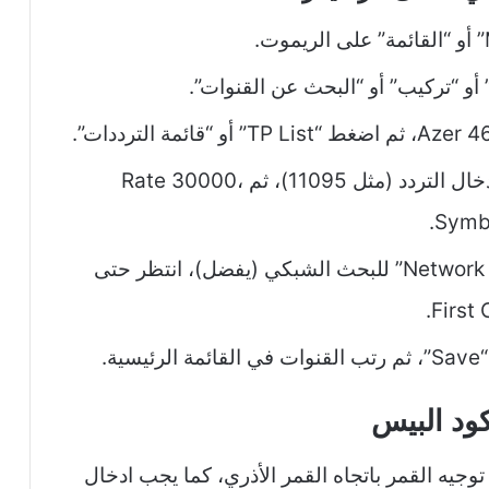
أدخل التردد: استخدم ارقام الريموت لإدخال التردد (مثل 11095)، ثم Rate 30000،
ابدأ البحث: اضغط “Scan” أو “Network Search” للبحث الشبكي (يفضل)، انتظر حتى
.
 يجب بداية توجيه القمر باتجاه القمر الأذري، كما يجب ادخال