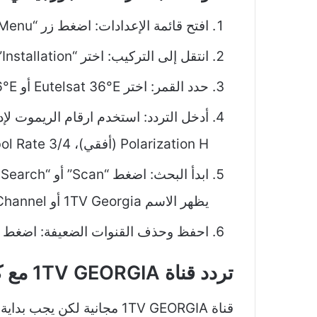
افتح قائمة الإعدادات: اضغط زر “Menu” أو “القائمة” على الريموت.
انتقل إلى التركيب: اختر “Installation” أو “تركيب” أو “البحث عن القنوات”.
حدد القمر: اختر Eutelsat 36°E أو Azer 46°E، ثم اضغط “TP List” أو “قائمة الترددات”.
Polarization H (أفقي)، Symbol Rate 3/4.
يظهر الاسم 1TV Georgia أو First Channel.
احفظ وحذف القنوات الضعيفة: اضغط “Save”، ثم رتب القنوات في القائمة الرئيسية
تردد قناة 1TV GEORGIA مع كود البيس
قناة 1TV GEORGIA مجانية لكن