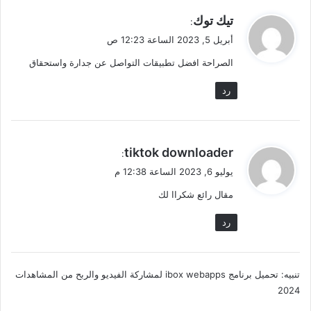
ي
تيك توك
:
ق
أبريل 5, 2023 الساعة 12:23 ص
و
الصراحة افضل تطبيقات التواصل عن جدارة واستحقاق
ل
رد
ي
tiktok downloader
:
ق
يوليو 6, 2023 الساعة 12:38 م
و
مقال رائع شكراا لك
ل
رد
تنبيه:
تحميل برنامج ibox webapps لمشاركة الفيديو والربح من المشاهدات
2024