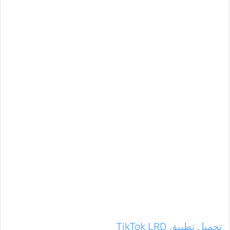
تحميل تطبيق TikTok LRD