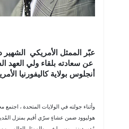
عبّر
الممثل الأمريكي الشهير دو
عن سعادته بلقاء ولي العهد 
أنجلوس بولاية كاليفورنيا الأمريك
وأثناء جولته في الولايات المتحدة ، اجتم
هوليوود ضمن عشاءٍ سرّي أقيم بمنزل المُدير
مُدير ديزني بوبي إيغر ، والممثل العالمي م