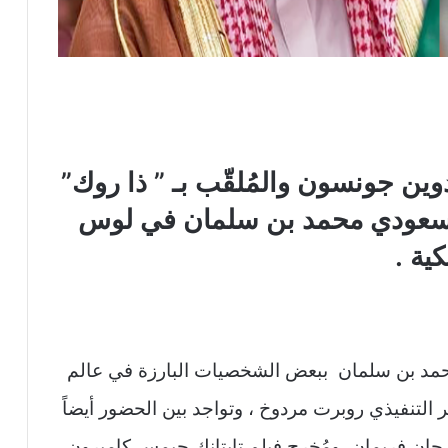
ين جونسون والمُلقّب بـ ” ذا روك”
السعودي محمد بن سلمان في لوس
ية .
ع محمد بن سلمان ببعض الشخصيات البارزة في عالم
 التنفيذي روبرت مردوخ ، وتواجد بين الحضور أيضاً
ورجان فريمان، ومُخرج فيلم تايتانك جيمس كاميرون