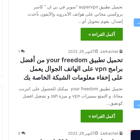
تحميل تطبيق supervpn “سوبر في بي ان ” كاسر
بروكسي مجاني على هواتف الأندرويد والآيفون بأحدث
إصدار، يقوم بتحويل أي…
ت
أكمل القراءة »
zarkachat
أكتوبر 29, 2023
1
تحميل تطبيق your freedom من أفضل
برامج vpn على الهاتف الجوال يعمل
على إخفاء معلومات الشبكة الخاصة بك
تحميل تطبيق your freedom يمكنك للحصول على انترنت
مجانا، و التمتع بمميزات vpn و ميزة ssh و تشغيل افضل
كونفيق…
ت
أكمل القراءة »
zarkachat
أكتوبر 29, 2023
0