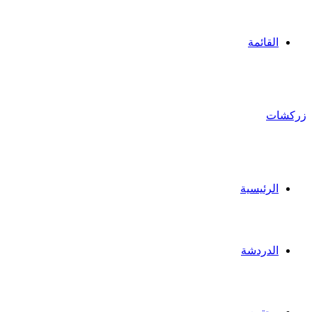
القائمة
زركشات
الرئيسية
الدردشة