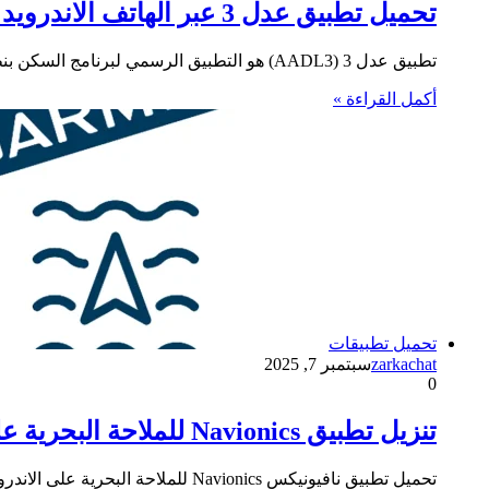
تحميل تطبيق عدل 3 عبر الهاتف الاندرويد والآيفون
تطبيق عدل 3 (AADL3) هو التطبيق الرسمي لبرنامج السكن بنظام البيع بالإيجار في الجزائر، يُستخدم للتسجيل، رفع الوثائق، ومتابعة حالة…
أكمل القراءة »
تحميل تطبيقات
zarkachat
سبتمبر 7, 2025
0
تنزيل تطبيق Navionics للملاحة البحرية على الاندرويد والآيفون
تحميل تطبيق نافيونيكس Navionics للملاحة البحرية على الاندرويد والآيفون يوفر لك خرائط بحرية مفصلة، بيانات طقس فورية، وتنبؤات دقيقة لمساعدتك…