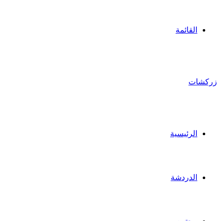
القائمة
زركشات
الرئيسية
الدردشة