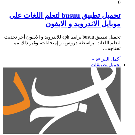
0
تحميل تطبيق busuu لتعلم اللغات على
موبايل الاندرويد و الايفون
تحميل تطبيق busuu برابط apk للاندرويد و الايفون أخر تحديث
لتعلم اللغات بواسطة دروس، و إمتحانات، وغير ذلك مما
تحتاجه…
أكمل القراءة »
تحميل تطبيقات