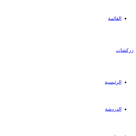
القائمة
زركشات
الرئيسية
الدردشة