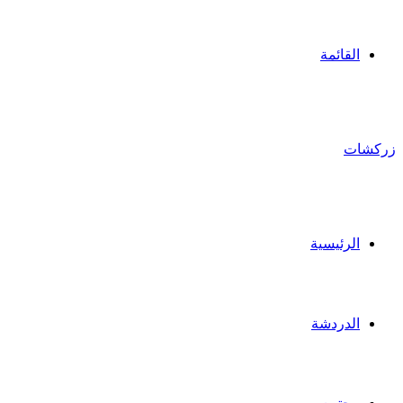
القائمة
زركشات
الرئيسية
الدردشة