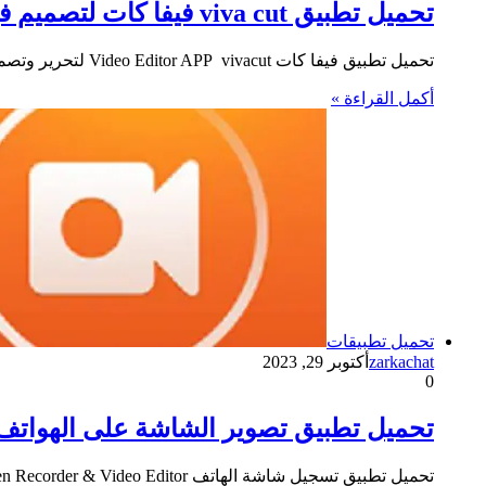
تحميل تطبيق viva cut فيفا كات لتصميم فيديو مع الصور والأغاني على الموبايل احدث نسخة للأندرويد والايفون
تحميل تطبيق فيفا كات Video Editor APP vivacut لتحرير وتصميم فيديو مع الصور والأغاني على الموبايل برابط apk للاندرويد و…
أكمل القراءة »
تحميل تطبيقات
zarkachat
أكتوبر 29, 2023
0
تحميل تطبيق تصوير الشاشة على الهواتف  Recorder Screen Recorder Video Editor
تحميل تطبيق تسجيل شاشة الهاتف DU Recorder – Screen Recorder & Video Editor حيث يتيح تسجيل شاشة جهازك بالفيديو تحرير…