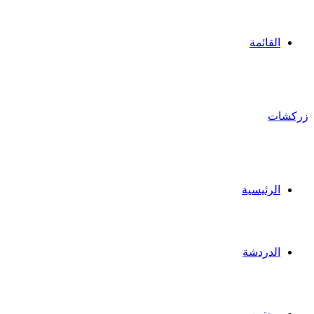
القائمة
زركشات
الرئيسية
الدردشة