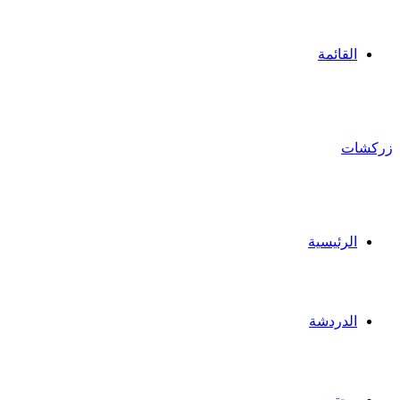
القائمة
زركشات
الرئيسية
الدردشة