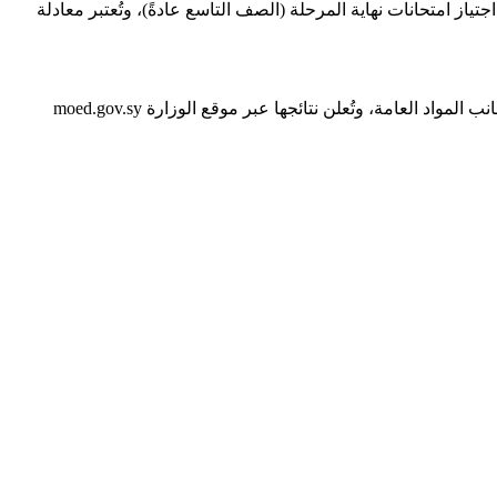
از امتحانات نهاية المرحلة (الصف التاسع عادةً)، وتُعتبر معادلة
التعليم الأساسي الشرعية: تغطي الصفوف 1-9 في المدارس الشرعية، مع التركيز على العلوم الشرعية (القرآن، الفقه، الحديث) إلى جانب المواد العامة، وتُعلن نتائجها عبر موقع الوزارة moed.gov.sy