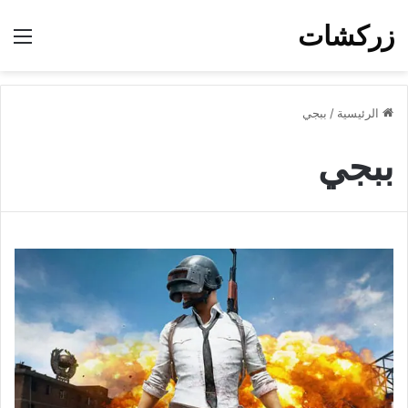
زركشات
الق
الرئيسية
/
ببجي
ببجي