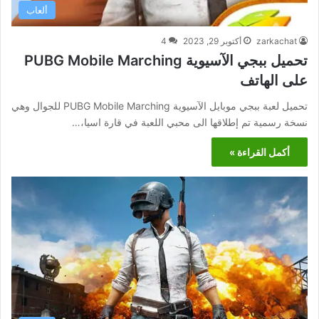
ألعاب
zarkachat
أكتوبر 29, 2023
4
تحميل ببجي الآسيوية PUBG Mobile Marching
على الهاتف
تحميل لعبة ببجي موبايل الآسيوية PUBG Mobile Marching للجوال وهي
نسخة رسمية تم إطلاقها الى محبي اللعبة في قارة اسيا،…
أكمل القراءة »