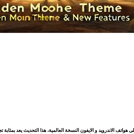
شهر مارس/ آذار 2025 (تحديث رمضان) على هواتف الاندرويد و الايفون النسخة العالمية، هذا