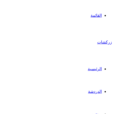
القائمة
زركشات
الرئيسية
الدردشة