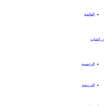
القائمة
زركشات
الرئيسية
الدردشة