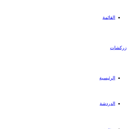
القائمة
زركشات
الرئيسية
الدردشة