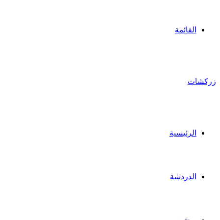
القائمة
زركشات
الرئيسية
الدردشة