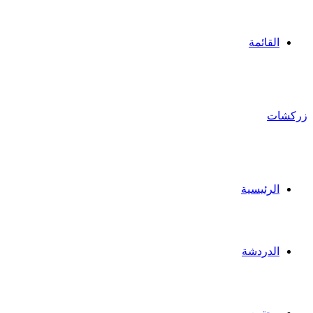
القائمة
زركشات
الرئيسية
الدردشة